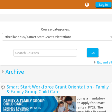
Log In
Course categories:
Search
Courses
Go
Expand all
Archive
Smart Start Workforce Grant Orientation - Family
& Family Group Child Care
This online orientation is a mandatory
training to be able to apply for Smart
Start Workforce Grants in FY27. The
training is aimed at providing licensed