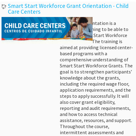
Smart Start Workforce Grant Orientation - Child
Care Centers
This online orientation is a
mandatory training to be able to
apply for Smart Start Workforce
Grants in FY27. The training is
aimed at providing licensed center-
based programs with a
comprehensive understanding of
Smart Start Workforce Grants. The
goal is to strengthen participants’
knowledge about the grants,
including the required wage floor,
application requirements, and the
steps to apply successfully. It will
also cover grant eligibility,
reporting and audit requirements,
and how to access technical
assistance, resources, and support.
Throughout the course,
intermittent assessments and